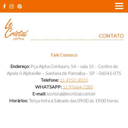
Skip
to
content
Le
Cristal
Coiffeur
CONTATO
Fale Conosco
Endereço:
Pça Alpha Centauro, 54 – sala 15 – Centro de
Apoio II Alphaville – Santana de Parnaíba – SP – 06541-075
Telefone:
11 4152-3023
WHATSAPP:
11 97664-7285
E-mail:
lecristal@lecristal.com.br
Horários:
Terça-feira à Sábado das 09:00 às 19:00 horas.