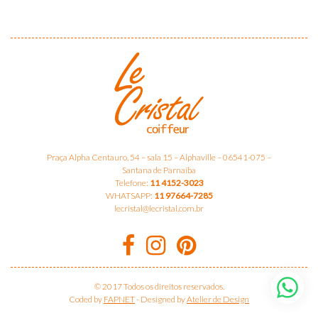
Praça Alpha Centauro, 54 – sala 15 – Alphaville – 06541-075 –
Santana de Parnaíba
Telefone:
11 4152-3023
WHATSAPP:
11 97664-7285
lecristal@lecristal.com.br
© 2017 Todos os direitos reservados.
Coded by
FAPNET
-
Designed by
Atelier de Design