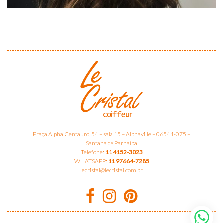
Praça Alpha Centauro, 54 – sala 15 – Alphaville – 06541-075 –
Santana de Parnaíba
Telefone:
11 4152-3023
WHATSAPP:
11 97664-7285
lecristal@lecristal.com.br