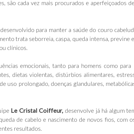
es, são cada vez mais procurados e aperfeiçoados d
 desenvolvido para manter a saúde do couro cabelu
ento trata seborreia, caspa, queda intensa, previne e 
u clínicos.
uências emocionais, tanto para homens como para 
tes, dietas violentas, distúrbios alimentares, estre
 uso prolongado, doenças glandulares, metabólicas 
uipe
Le Cristal Coiffeur,
desenvolve já há algum temp
 queda de cabelo e nascimento de novos fios, com 
entes resultados.