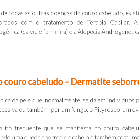
de todas as outras doenças do couro cabeludo, exist
orados com o tratamento de Terapia Capilar. A 
gênica (calvície feminina) e a Alopecia Androgenética 
 couro cabeludo – Dermatite seborre
nica da pele que, normalmente, se dá em indivíduos 
cessiva ou também, por um fungo, o Pityrosporum ov
to frequente que se manifesta no couro cabelu
nando uma queda anormal de cabelo e também costuma