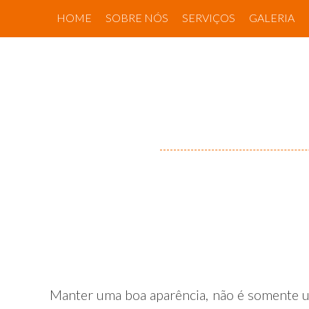
Skip
HOME
SOBRE NÓS
SERVIÇOS
GALERIA
to
content
Manter uma boa aparência, não é somente u