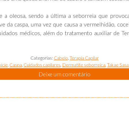
e a oleosa, sendo a última a seborreia que provoc
ve da caspa, uma vez que causa a vermelhidão, cocei
idados médicos, além do tratamento auxiliar de Ter
Categorias:
Cabelo
,
Terapia Capilar
vície
,
Caspa
,
Cuidados capilares
,
Dermatite seborreica
,
Takae Sasa
Deixe um comentário