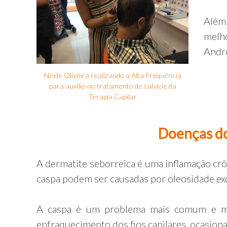
Além 
melh
Andro
Neide Oliveira realizando a Alta Frequência
para auxílio no tratamento de calvície da
Terapia Capilar
Doenças do
A dermatite seborreica é uma inflamação crô
caspa podem ser causadas por oleosidade ex
A caspa é um problema mais comum e mui
enfraquecimento dos fios capilares, ocasio