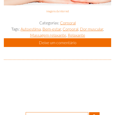
imagens da internet
Categorias:
Corporal
Tags:
Autoestima
,
Bem-estar
,
Corporal
,
Dor muscular
,
Massagem relaxante
,
Relaxante
Deixe um comentário
Buscar